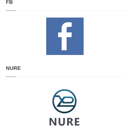
FB
NURE