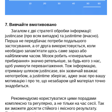
7. Вивчайте вмотивовано
Загалом є дві стратегії обробки інформації:
justincase (про всяк випадок) та justintime (вчасно).
Перша не передбачає потреби подальшого
застосування, а от друга використовується, коли
необхідно запам'ятати щось саме зараз або
найближчим часом. Мозок робить «генеральне
прибирання» значно ретельніше, за будь-кого з нас,
щоб уникнути перевантаження. Тож інформацію,
отриману шляхом justincase, він зазвичай вважає
непотребом, а justintime зберігає, адже знає про вашу
мотивацію і про те, що незабаром цей матеріал точно
знадобиться.
Рекомендуємо користуватися цими порадами
комплексно та регулярно, а не тільки на час сесії. Так
ви зможете досягти стійкого і якісного результату.