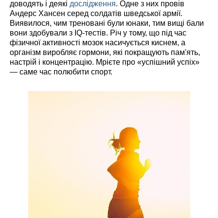
доводять і деякі
дослідження
. Одне з них провів
Андерс Хансен серед солдатів шведської армії.
Виявилося, чим треновані були юнаки, тим вищі бали
вони здобували з IQ-тестів. Річ у тому, що під час
фізичної активності мозок насичується киснем, а
організм виробляє гормони, які покращують пам'ять,
настрій і концентрацію. Мрієте про «успішний успіх»
— саме час полюбити спорт.