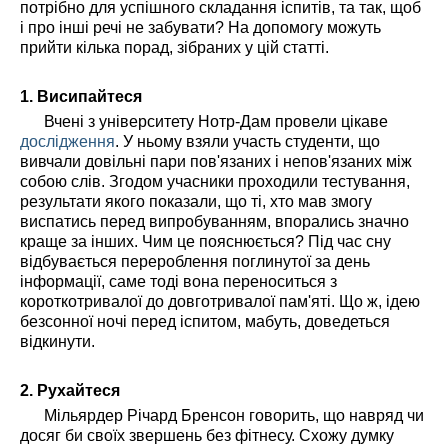
потрібно для успішного складання іспитів, та так, щоб
і про інші речі не забувати? На допомогу можуть
прийти кілька порад, зібраних у цій статті.
1. Висипайтеся
Вчені з університету Нотр-Дам провели цікаве
дослідження
. У ньому взяли участь студенти, що
вивчали довільні пари пов'язаних і непов'язаних між
собою слів. Згодом учасники проходили тестування,
результати якого показали, що ті, хто мав змогу
виспатись перед випробуванням, впорались значно
краще за інших. Чим це пояснюється? Під час сну
відбувається перероблення поглинутої за день
інформації, саме тоді вона переноситься з
короткотривалої до довготривалої пам'яті. Що ж, ідею
безсонної ночі перед іспитом, мабуть, доведеться
відкинути.
2. Рухайтеся
Мільярдер Річард Бренсон говорить, що навряд чи
досяг би своїх звершень без фітнесу. Схожу думку