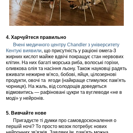
4. Харчуйтеся правильно
Вчені медичного центру Chandler з університету
Кентукі виявили
, що присутність у раціоні омега-3
жирних кислот майже вдвічі покращує стан нервових
клітин. На них багаті морська риба, волоські горіхи,
оливкова олія та насіння льону. Також науковці радять
вживати нежирне м'ясо, бобові, яйця, цілозернові
продукти, овочі та ягоди (найкраще стимулює пам'ять
чорниця). На жаль, від солодощів доведеться
відмовитись — рафіновані цукри та вуглеводи «не в
моді» у нейронів.
5. Вивчайте нове
Пригадуєте ті думки про самовдосконалення о
першій ночі? То просто мозок потребує нових
нейронних зв'язків. Завдяки їм, пам'ять можна