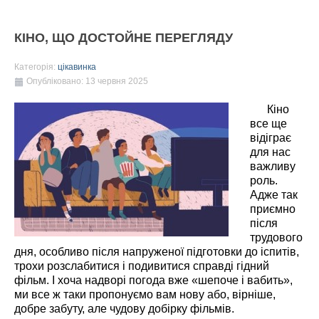
КІНО, ЩО ДОСТОЙНЕ ПЕРЕГЛЯДУ
Категорія:
цікавинка
Опубліковано: 13 червня 2025
Кіно
все ще
відіграє
для нас
важливу
роль.
Адже так
приємно
після
трудового
дня, особливо після напруженої підготовки до іспитів,
трохи розслабитися і подивитися справді гідний
фільм. І хоча надворі погода вже «шепоче і вабить»,
ми все ж таки пропонуємо вам нову або, вірніше,
добре забуту, але чудову добірку фільмів.