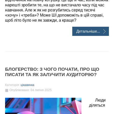
нарешті зробити те, на що не вистачало часу під час
навчання. Але ж як не розгубитись серед тисячі
«хочу» і «треба»? Може ШІ допоможіть в цій справі,
щоб літо було не як завжди, а краще?
Детальніше...
БЛОГЕРСТВО: З ЧОГО ПОЧАТИ, ПРО ЩО
ПИСАТИ ТА ЯК ЗАЛУЧИТИ АУДИТОРІЮ?
Категорія:
цікавинка
Опубліковано: 04 липня 2025
Люди
діляться