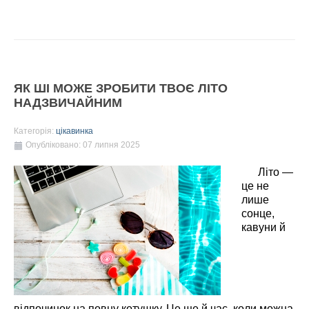
ЯК ШІ МОЖЕ ЗРОБИТИ ТВОЄ ЛІТО
НАДЗВИЧАЙНИМ
Категорія:
цікавинка
Опубліковано: 07 липня 2025
Літо —
це не
лише
сонце,
кавуни й
відпочинок на повну котушку. Це ще й час, коли можна