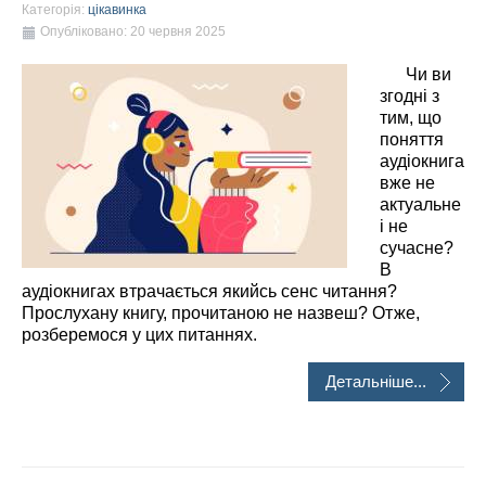
Категорія:
цікавинка
Опубліковано: 20 червня 2025
Чи ви
згодні з
тим, що
поняття
аудіокнига
вже не
актуальне
і не
сучасне?
В
аудіокнигах втрачається якийсь сенс читання?
Прослухану книгу, прочитаною не назвеш? Отже,
розберемося у цих питаннях.
Детальніше...