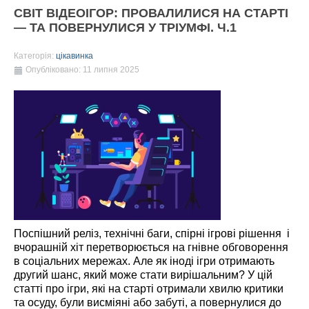
СВІТ ВІДЕОІГОР: ПРОВАЛИЛИСЯ НА СТАРТІ
— ТА ПОВЕРНУЛИСЯ У ТРІУМФІ. Ч.1
Категорія:
цікавинка
Опубліковано: 11 липня 2025
Поспішний реліз, технічні баги, спірні ігрові рішення і
вчорашній хіт перетворюється на гнівне обговорення
в соціальних мережах. Але як іноді ігри отримають
другий шанс, який може стати вирішальним? У цій
статті про ігри, які на старті отримали хвилю критики
та осуду, були висміяні або забуті, а повернулися до