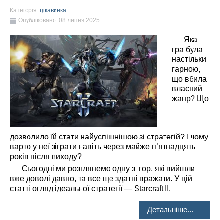
Категорія:
цікавинка
Опубліковано: 08 липня 2025
Яка
гра була
настільки
гарною,
що вбила
власний
жанр? Що
дозволило їй стати найуспішнішою зі стратегій? І чому
варто у неї зіграти навіть через майже п’ятнадцять
років після виходу?
Сьогодні ми розглянемо одну з ігор, які вийшли
вже доволі давно, та все ще здатні вражати. У цій
статті огляд ідеальної стратегії — Starcraft II.
Детальніше...