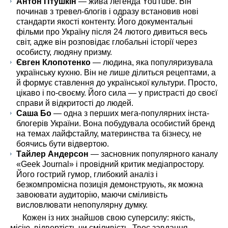
Антон Птушкін
— жива легенда YouTube. Він
починав з тревел-блогів і одразу встановив нові
стандарти якості контенту. Його документальні
фільми про Україну після 24 лютого дивиться весь
світ, адже він розповідає глобальні історії через
особисту, людяну призму.
Євген Клопотенко
— людина, яка популяризувала
українську кухню. Він не лише ділиться рецептами, а
й формує ставлення до української культури. Просто,
цікаво і по-своєму. Його сила — у пристрасті до своєї
справи й відкритості до людей.
Саша Бо
— одна з перших мега-популярних інста-
блогерів України. Вона побудувала особистий бренд
на темах лайфстайлу, материнства та бізнесу, не
боячись бути відвертою.
Тайлер Андерсон
— засновник популярного каналу
«Geek Journal» і провідний критик медіапростору.
Його гострий гумор, глибокий аналіз і
безкомпромісна позиція демонструють, як можна
завоювати аудиторію, маючи сміливість
висловлювати непопулярну думку.
Кожен із них знайшов свою суперсилу: якість,
місію, відвертість чи сміливість. Твоє завдання —