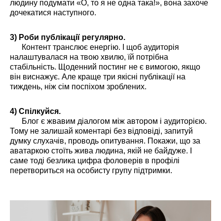
людину подумати «О, то я не одна така!», вона захоче
дочекатися наступного.
3) Роби публікації регулярно.
Контент транслює енергію. І щоб аудиторія
налаштувалася на твою хвилю, їй потрібна
стабільність. Щоденний постинг не є вимогою, якщо
він виснажує. Але краще три якісні публікації на
тиждень, ніж сім поспіхом зроблених.
4) Спілкуйся.
Блог є жвавим діалогом між автором і аудиторією.
Тому не залишай коментарі без відповіді, запитуй
думку слухачів, проводь опитування. Покажи, що за
аватаркою стоїть жива людина, якій не байдуже. І
саме тоді безлика цифра фоловерів в профілі
перетвориться на особисту групу підтримки.