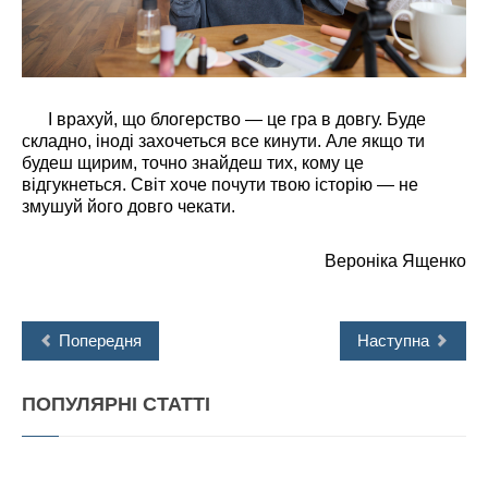
І врахуй, що блогерство — це гра в довгу. Буде
складно, іноді захочеться все кинути. Але якщо ти
будеш щирим, точно знайдеш тих, кому це
відгукнеться. Світ хоче почути твою історію — не
змушуй його довго чекати.
Вероніка Ященко
Попередня
Наступна
ПОПУЛЯРНІ
СТАТТІ