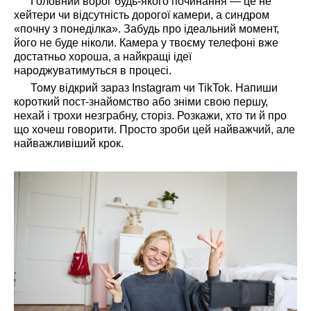
Головний ворог будь-якого починання — це не
хейтери чи відсутність дорогої камери, а синдром
«почну з понеділка». Забудь про ідеальний момент,
його не буде ніколи. Камера у твоєму телефоні вже
достатньо хороша, а найкращі ідеї
народжуватимуться в процесі.
Тому відкрий зараз Instagram чи TikTok. Напиши
короткий пост-знайомство або зніми свою першу,
нехай і трохи незграбну, сторіз. Розкажи, хто ти й про
що хочеш говорити. Просто зроби цей найважчий, але
найважливіший крок.