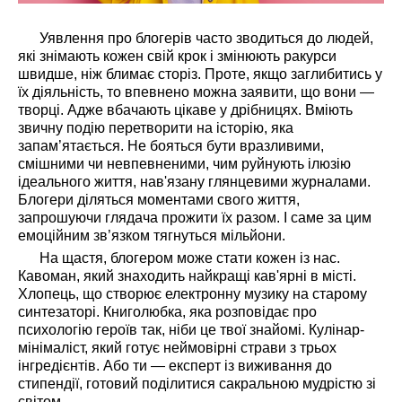
Уявлення про блогерів часто зводиться до людей,
які знімають кожен свій крок і змінюють ракурси
швидше, ніж блимає сторіз. Проте, якщо заглибитись у
їх діяльність, то впевнено можна заявити, що вони —
творці. Адже вбачають цікаве у дрібницях. Вміють
звичну подію перетворити на історію, яка
запам’ятається. Не бояться бути вразливими,
смішними чи невпевненими, чим руйнують ілюзію
ідеального життя, нав'язану глянцевими журналами.
Блогери діляться моментами свого життя,
запрошуючи глядача прожити їх разом. І саме за цим
емоційним зв’язком тягнуться мільйони.
На щастя, блогером може стати кожен із нас.
Кавоман, який знаходить найкращі кав'ярні в місті.
Хлопець, що створює електронну музику на старому
синтезаторі. Книголюбка, яка розповідає про
психологію героїв так, ніби це твої знайомі. Кулінар-
мінімаліст, який готує неймовірні страви з трьох
інгредієнтів. Або ти — експерт із виживання до
стипендії, готовий поділитися сакральною мудрістю зі
світом.