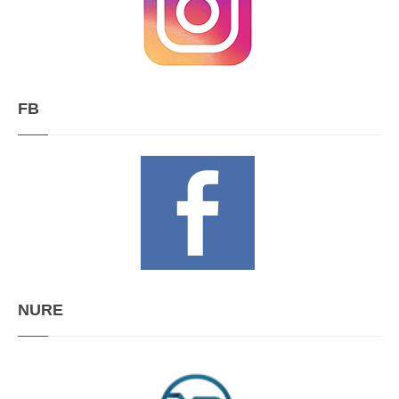
FB
NURE