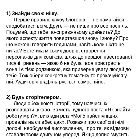
1) Знайди свою нішу.
Перше правило клубу блогерів — не намагайся
сподобатися всім. Друге — не пиши про все поспіль.
Подумай, що тебе по-справжньому драйвить? До
якого аспекту життя повертаєшся знову і знову? Про
що можеш говорити годинами, навіть коли ніхто не
питає? Естетика міських дворів, створення
персонажів для коміксів, шлях до першої інвестованої
тисячі гривень — якою б не була твоя пристрасть,
вона і є тією родзинкою, яка приверне увагу людей до
тебе. Тож обери конкретну тематику та прокачуйся у
ній. Аудиторія відфільтрується самостійно.
2) Будь сторітелером.
Люди обожнюють історії, тому навчись їх
розповідати цікаво. Замість нудного поста «Як знайти
роботу мрії?», виклади рілз «Мої 5 найепічніших
провалів на співбесідах». Розкажи про свої спітнілі
долоні, необдумані висловлення, і про те, як відмови
ставали твоїм двигуном уперед. Якщо допис змусить