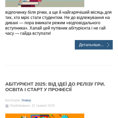
відпочинку біля річки, а ще й найгарячіший місяць для
тих, хто мріє стати студентом. Не до відлежування на
дивані — пора вмикати режим «відповідального
вступника». Хапай цей путівник абітурієнта і не гай
часу — гайда вступати!
Детальніше...
АБІТУРІЄНТ 2025: ВІД ІДЕЇ ДО РЕЛІЗУ ГРИ.
ОСВІТА І СТАРТ У ПРОФЕСІЇ
Категорія:
Універ
Опубліковано: 22 травня 2025