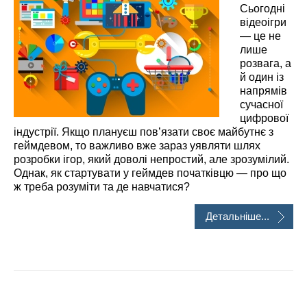
Сьогодні
відеоігри
— це не
лише
розвага, а
й один із
напрямів
сучасної
цифрової
індустрії. Якщо плануєш пов’язати своє майбутнє з
геймдевом, то важливо вже зараз уявляти шлях
розробки ігор, який доволі непростий, але зрозумілий.
Однак, як стартувати у геймдев початківцю — про що
ж треба розуміти та де навчатися?
Детальніше...