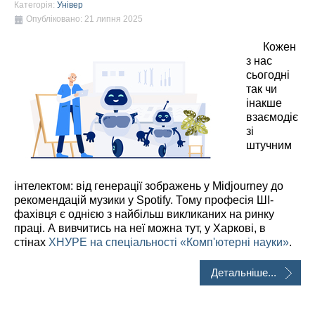
Категорія:
Універ
Опубліковано: 21 липня 2025
Кожен
з нас
сьогодні
так чи
інакше
взаємодіє
зі
штучним
інтелектом: від генерації зображень у Midjourney до
рекомендацій музики у Spotify. Тому професія ШІ-
фахівця є однією з найбільш викликаних на ринку
праці. А вивчитись на неї можна тут, у Харкові, в
стінах
ХНУРЕ
на спеціальності «Комп'ютерні науки»
.
Детальніше...