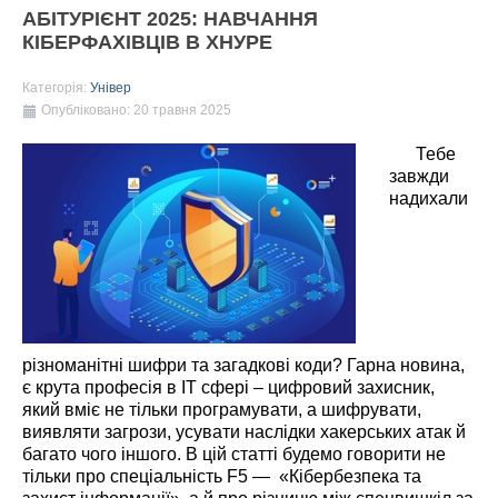
АБІТУРІЄНТ 2025: НАВЧАННЯ
КІБЕРФАХІВЦІВ В ХНУРЕ
Категорія:
Універ
Опубліковано: 20 травня 2025
Тебе
завжди
надихали
різноманітні шифри та загадкові коди? Гарна новина,
є крута професія в IT сфері – цифровий захисник,
який вміє не тільки програмувати, а шифрувати,
виявляти загрози, усувати наслідки хакерських атак й
багато чого іншого. В цій статті будемо говорити не
тільки про спеціальність F5 — «Кібербезпека та