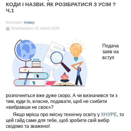
КОДИ І НАЗВИ. ЯК РОЗІБРАТИСЯ З УСІМ ?
Ч.1
Категорія:
Універ
Опубліковано: 01 липня 2025
Подача
заяв на
вступ
розпочнеться вже дуже скоро. А чи визначився ти з
тим, куди їх, власне, подавати, щоб не схибити
«вибравши не своє»?
Якщо мрієш про якісну технічну освіту у
ХНУРЕ
, то
цей гайд саме для тебе, щоб зробити свій вибір
свідомо та зважено!