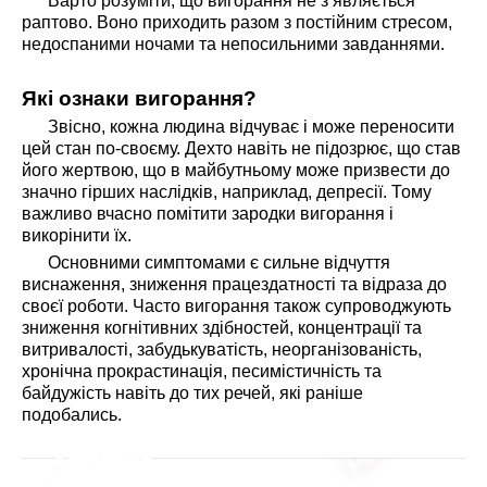
Варто розуміти, що вигорання не з’являється
раптово. Воно приходить разом з постійним стресом,
недоспаними ночами та непосильними завданнями.
Які ознаки вигорання?
Звісно, кожна людина відчуває і може переносити
цей стан по-своєму. Дехто навіть не підозрює, що став
його жертвою, що в майбутньому може призвести до
значно гірших наслідків, наприклад, депресії. Тому
важливо вчасно помітити зародки вигорання і
викорінити їх.
Основними симптомами є сильне відчуття
виснаження, зниження працездатності та відраза до
своєї роботи. Часто вигорання також супроводжують
зниження когнітивних здібностей, концентрації та
витривалості, забудькуватість, неорганізованість,
хронічна прокрастинація, песимістичність та
байдужість навіть до тих речей, які раніше
подобались.