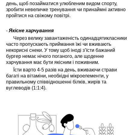
день, щоб позайматися улюбленим видом спорту,
зробити невеличке тренування чи принаймні активно
пройтися на свіжому повітрі.
-
Якісне харчування
Через велику завантаженість одинадцятикласники
часто пропускають приймання їжі чи вживають
некорисні снеки. У тому щоб іноді з’їсти бажаний
бургер немає нічого поганого, але щоденне
харчування має бути якісним і поживним.
Їсти варто 4-5 разів на день, вживаючи страви
багаті на вітаміни, необхідні мікроелементи, у
правильному співвідношенні білків, жирів та
вуглеводів (1:1:4).