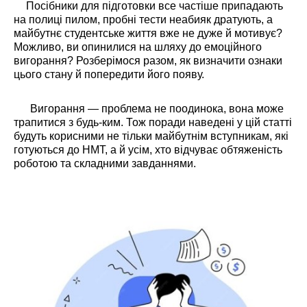
Посібники для підготовки все частіше припадають
на полиці пилом, пробні тести неабияк дратують, а
майбутнє студентське життя вже не дуже й мотивує?
Можливо, ви опинилися на шляху до емоційного
вигорання? Розберімося разом, як визначити ознаки
цього стану й попередити його появу.
Вигорання — проблема не поодинока, вона може
трапитися з будь-ким. Тож поради наведені у цій статті
будуть корисними не тільки майбутнім вступникам, які
готуються до НМТ, а й усім, хто відчуває обтяженість
роботою та складними завданнями.