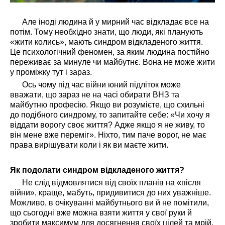
Але іноді людина й у мирний час відкладає все на
потім. Тому необхідно знати, що люди, які планують
«жити колись», мають синдром відкладеного життя.
Це психологічний феномен, за яким людина постійно
переживає за минуле чи майбутнє. Вона не може жити
у проміжку тут і зараз.
Ось чому під час війни юний підліток може
вважати, що зараз не на часі обирати ВНЗ та
майбутню професію. Якщо ви розумієте, що схильні
до подібного синдрому, то запитайте себе: «Чи хочу я
віддати ворогу своє життя? Адже якщо я не живу, то
він мене вже переміг». Ніхто, тим паче ворог, не має
права вирішувати коли і як ви маєте жити.
Як подолати синдром відкладеного життя?
Не слід відмовлятися від своїх планів на «після
війни», краще, мабуть, придивитися до них уважніше.
Можливо, в очікуванні майбутнього ви й не помітили,
що сьогодні вже можна взяти життя у свої руки й
зробити максимум для досягнення своїх цілей та мрій.