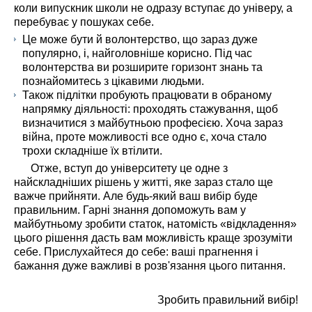
коли випускник школи не одразу вступає до універу, а
перебуває у пошуках себе.
Це може бути й волонтерство, що зараз дуже
популярно, і, найголовніше корисно. Під час
волонтерства ви розширите горизонт знань та
познайомитесь з цікавими людьми.
Також підлітки пробують працювати в обраному
напрямку діяльності: проходять стажування, щоб
визначитися з майбутньою професією. Хоча зараз
війна, проте можливості все одно є, хоча стало
трохи складніше їх втілити.
Отже, вступ до університету це одне з
найскладніших рішень у житті, яке зараз стало ще
важче прийняти. Але будь-який ваш вибір буде
правильним. Гарні знання допоможуть вам у
майбутньому зробити статок, натомість «відкладення»
цього рішення дасть вам можливість краще зрозуміти
себе. Прислухайтеся до себе: ваші прагнення і
бажання дуже важливі в розв'язання цього питання.
Зробить правильний вибір!