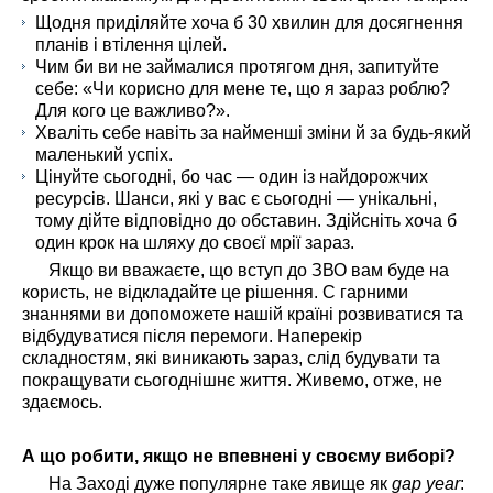
Щодня приділяйте хоча б 30 хвилин для досягнення
планів і втілення цілей.
Чим би ви не займалися протягом дня, запитуйте
себе: «Чи корисно для мене те, що я зараз роблю?
Для кого це важливо?».
Хваліть себе навіть за найменші зміни й за будь-який
маленький успіх.
Цінуйте сьогодні, бо час — один із найдорожчих
ресурсів. Шанси, які у вас є сьогодні — унікальні,
тому дійте відповідно до обставин. Здійсніть хоча б
один крок на шляху до своєї мрії зараз.
Якщо ви вважаєте, що вступ до ЗВО вам буде на
користь, не відкладайте це рішення. С гарними
знаннями ви допоможете нашій країні розвиватися та
відбудуватися після перемоги. Наперекір
складностям, які виникають зараз, слід будувати та
покращувати сьогоднішнє життя. Живемо, отже, не
здаємось.
А що робити, якщо не впевнені у своєму виборі?
На Заході дуже популярне таке явище як
gap
year
: