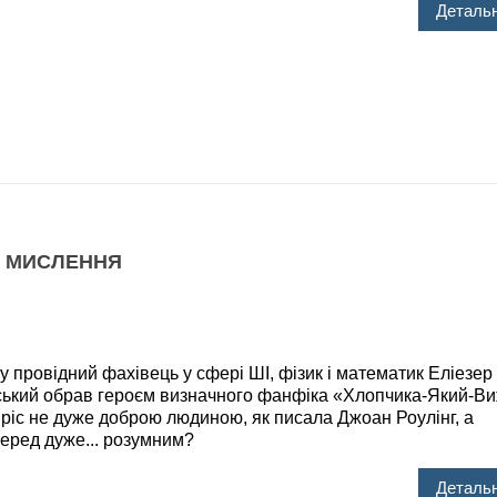
Детальн
О МИСЛЕННЯ
ровідний фахівець у сфері ШІ, фізик і математик Еліезе
ький обрав героєм визначного фанфіка «Хлопчика-Який-Ви
иріс не дуже доброю людиною, як писала Джоан Роулінг, а
еред дуже... розумним?
Детальн