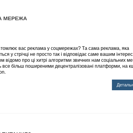
А МЕРЕЖА
млює вас реклама у соцмережах? Та сама реклама, яка
ться у стрічці не просто так і відповідає саме вашим інтере
ом відомо про ці хитрі алгоритми звичних нам соціальних м
ть все більш поширеними децентралізовані платформи, на к
on.
Детальн