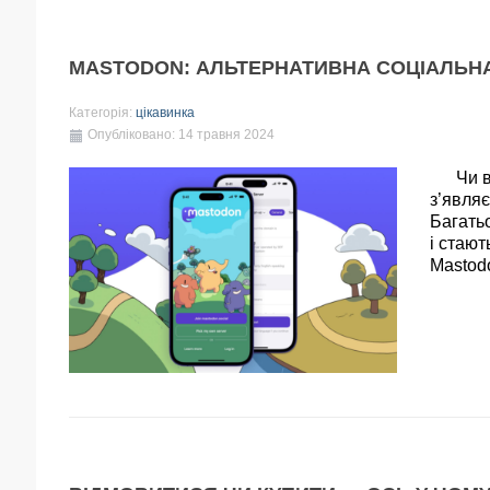
MASTODON: АЛЬТЕРНАТИВНА СОЦІАЛЬН
Категорія:
цікавинка
Опубліковано: 14 травня 2024
Чи вто
з’являє
Багать
і стаю
Mastod