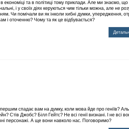
в економіці та в політиці тому приклади. Але ми знаємо, щ
нальні, і у своїх діях керуються чим тільки можна, але не р
ням. Чи помічали ви як інколи хибні думки, упередження, о
ам і оточенню? Чому та як це відбувається?
Детальн
ршим спадає вам на думку, коли мова йде про геніїв? Ал
н? Стів Джобс? Білл Гейтс? Не всі генії визнані. І не всі во
вні персонажі. А ще вони навколо нас. Поговоримо?