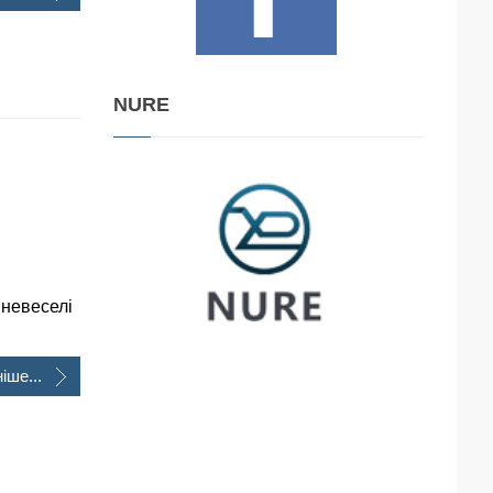
NURE
невеселі
іше...