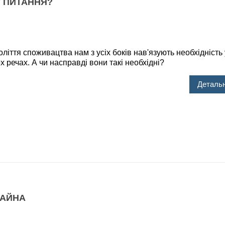
У ПИТАННЯ?
ття споживацтва нам з усіх боків нав'язують необхідність 
х речах. А чи насправді вони такі необхідні?
Детальн
ЛАЙНА