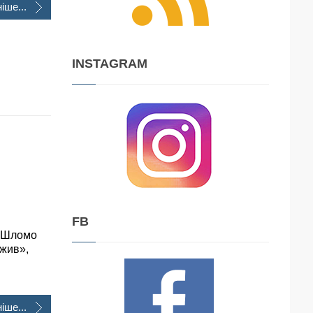
іше...
INSTAGRAM
FB
р Шломо
жив»,
іше...