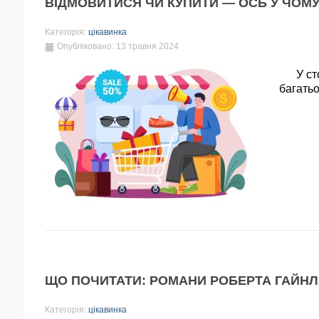
ВІДМОВИТИСЯ ЧИ КУПИТИ — ОСЬ У ЧОМ
Категорія:
цікавинка
Опубліковано: 13 травня 2024
У столі
багатьо
ЩО ПОЧИТАТИ: РОМАНИ РОБЕРТА ГАЙН
Категорія:
цікавинка