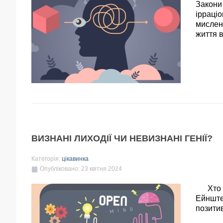
Закони 
ірраціо
мислен
життя в
ВИЗНАНІ ЛИХОДІЇ ЧИ НЕВИЗНАНІ ГЕНІЇ?
Категорія:
цікавинка
Опубліковано: 23 квітня 2024
Хто пе
Ейнштей
позити