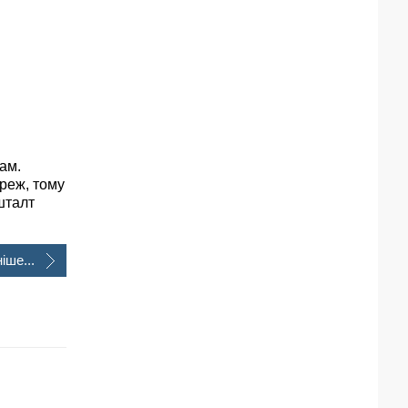
сам.
ереж, тому
шталт
іше...