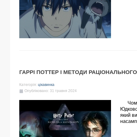
ГАРРІ ПОТТЕР І МЕТОДИ РАЦІОНАЛЬНОГ
Категорія:
цікавинка
Опубліковано: 31 травня 2024
Чому п
Юдковс
який в
насамп