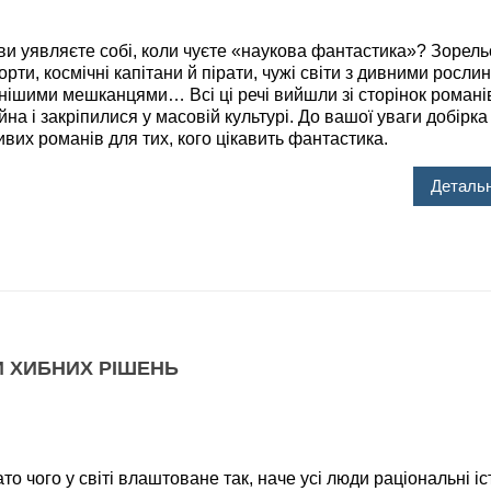
уявляєте собі, коли чуєте «наукова фантастика»? Зорель
рти, космічні капітани й пірати, чужі світи з дивними росли
нішими мешканцями… Всі ці речі вийшли зі сторінок романі
на і закріпилися у масовій культурі. До вашої уваги добірка
вих романів для тих, кого цікавить фантастика.
Детальн
И ХИБНИХ РІШЕНЬ
чого у світі влаштоване так, наче усі люди раціональні іс