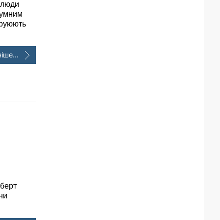
о люди
озумним
труюють
іше...
ьберт
ни