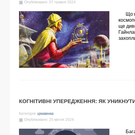
Опубліковано: 07 травня 2024
Що ви 
космопо
ще див
Гайнлай
захопли
КОГНІТИВНІ УПЕРЕДЖЕННЯ: ЯК УНИКНУТ
Категорія:
цікавинка
Опубліковано: 25 квітня 2024
Багато 