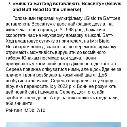
«
Бівіс та Баттхед вставляють Всесвіту» (Beavis
and Butt-Head Do the Universe)
Головними героями мультфільму «Бівіс та Баттхед
вставляють Всесвіту» є двоє найкращих друзів, на
яких чекає нова пригода. У 1998 році, бажаючи
скоротати час на науковому ярмарку в школі, Батт-
Хед влаштовує сутичку з приятелем, на ім'я Бівіс.
Незабаром вони дізнаються, що переможці ярмарку
отримають можливість вирушити до космічного
табору. Юнакам посміхається удача, і вони
прибувають у космічний центр Джонсона, де капітан
Серена повинна опікуватися ними, але щось йде не за
планом і вони розбивають космічний шатл. Щоб
позбутися хлопчаків, Серена відправляє їх у чорну
діру, яка переносить їх у 2022 рік. Вони не розуміють
цей новий світ, і шукають Серену, для того, аби
зробити з нею дещо. А ще на них полюють федерали,
аби знищити.
Рейтинг IMDb: 7/10