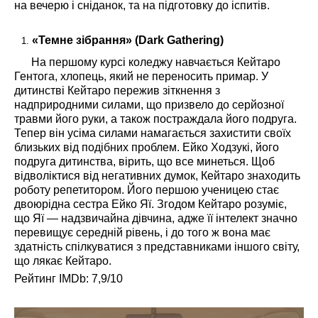
на вечерю і сніданок, та на підготовку до іспитів.
«Темне зібрання» (Dark Gathering)
На першому курсі коледжу навчається Кейтаро
Гентога, хлопець, який не переносить примар. У
дитинстві Кейтаро пережив зіткнення з
надприродними силами, що призвело до серйозної
травми його руки, а також постраждала його подруга.
Тепер він усіма силами намагається захистити своїх
близьких від подібних проблем. Ейко Ходзукі, його
подруга дитинства, вірить, що все минеться. Щоб
відволіктися від негативних думок, Кейтаро знаходить
роботу репетитором. Його першою ученицею стає
двоюрідна сестра Ейко Яї. Згодом Кейтаро розуміє,
що Яї — надзвичайна дівчина, адже її інтелект значно
перевищує середній рівень, і до того ж вона має
здатність спілкуватися з представниками іншого світу,
що лякає Кейтаро.
Рейтинг IMDb: 7,9/10