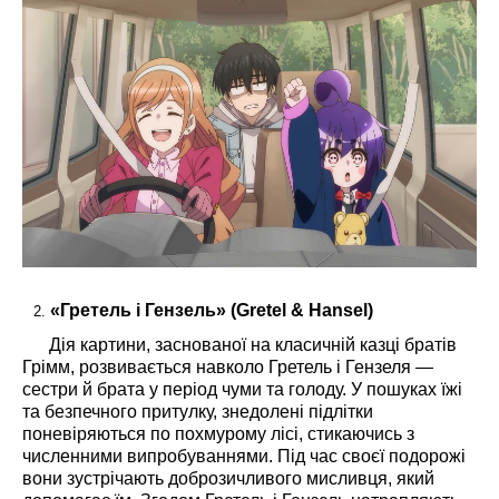
«Гретель і Гензель» (Gretel & Hansel)
Дія картини, заснованої на класичній казці братів
Грімм, розвивається навколо Гретель і Гензеля —
сестри й брата у період чуми та голоду. У пошуках їжі
та безпечного притулку, знедолені підлітки
поневіряються по похмурому лісі, стикаючись з
численними випробуваннями. Під час своєї подорожі
вони зустрічають доброзичливого мисливця, який