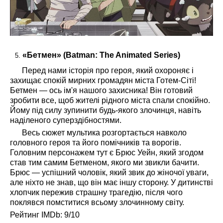
«Бетмен» (Batman: The Animated Series)
Перед нами історія про героя, який охороняє і
захищає спокій мирних громадян міста Готем-Сіті!
Бетмен — ось ім'я нашого захисника! Він готовий
зробити все, щоб жителі рідного міста спали спокійно.
Йому під силу зупинити будь-якого злочинця, навіть
наділеного суперздібностями.
Весь сюжет мультика розгортається навколо
головного героя та його помічників та ворогів.
Головним персонажем тут є Брюс Уейн, який згодом
став тим самим Бетменом, якого ми звикли бачити.
Брюс — успішний чоловік, який звик до жіночої уваги,
але ніхто не знав, що він має іншу сторону. У дитинстві
хлопчик пережив страшну трагедію, після чого
поклявся помститися всьому злочинному світу.
Рейтинг IMDb: 9/10