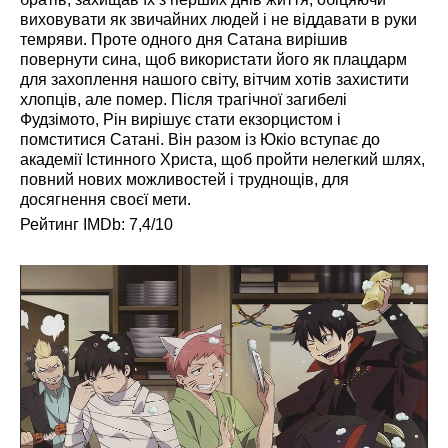
виховувати як звичайних людей і не віддавати в руки
темряви. Проте одного дня Сатана вирішив
повернути сина, щоб використати його як плацдарм
для захоплення нашого світу, вітчим хотів захистити
хлопців, але помер. Після трагічної загибелі
Фудзімото, Рін вирішує стати екзорцистом і
помститися Сатані. Він разом із Юкіо вступає до
академії Істинного Христа, щоб пройти нелегкий шлях,
повний нових можливостей і труднощів, для
досягнення своєї мети.
Рейтинг IMDb: 7,4/10