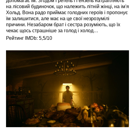
допомагає їм. Згодом Гретель і Гензель натрапляють
на лісовий будиночок, що належить літній жінці, на ім'я
Хольд. Вона радо приймає голодних героїв і пропонує
їм залишитися, але має на це свої незрозумілі
причини. Незабаром брат і сестра розуміють, що їх
чекає щось страшніше за голод і холод…
Рейтинг IMDb: 5,5/10