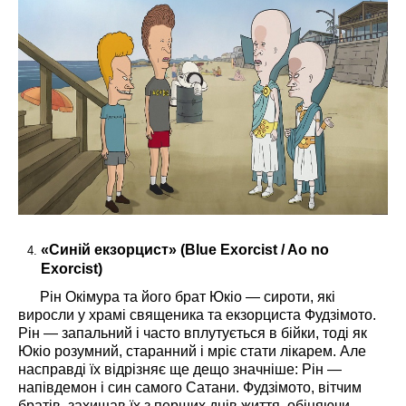
«Синій екзорцист» (Blue Exorcist / Ao no
Exorcist)
Рін Окімура та його брат Юкіо — сироти, які
виросли у храмі священика та екзорциста Фудзімото.
Рін — запальний і часто вплутується в бійки, тоді як
Юкіо розумний, старанний і мріє стати лікарем. Але
насправді їх відрізняє ще дещо значніше: Рін —
напівдемон і син самого Сатани. Фудзімото, вітчим
братів, захищав їх з перших днів життя, обіцяючи