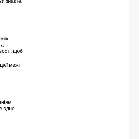
ви знаєте,
 між
 а
вості, щоб
ієї межі
аніям
се одно