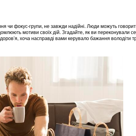
я чи фокус-групи, не завжди надійні. Люди можуть говорит
відомлюють мотиви своїх дій. Згадайте, як ви переконували с
 здоров'я, хоча насправді вами керувало бажання володіти 