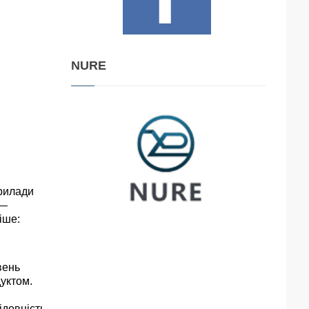
NURE
прилади
 —
іше:
вень
дуктом.
ідовність