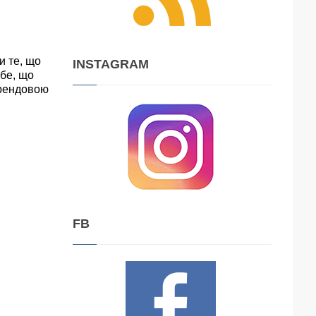
и те, що
INSTAGRAM
ебе, що
трендовою
FB