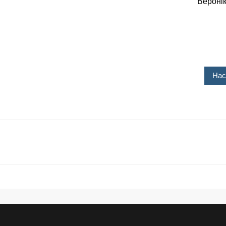
Вероні
Нас