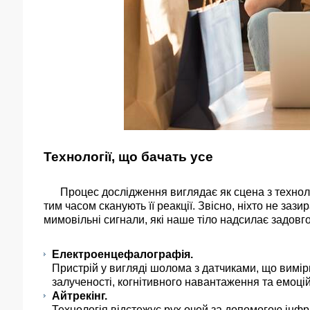
Технології, що бачать усе
Процес дослідження виглядає як сцена з технолог
тим часом сканують її реакції. Звісно, ніхто не зази
мимовільні сигнали, які наше тіло надсилає задовго
Електроенцефалографія.
Пристрій у вигляді шолома з датчиками, що вимір
залученості, когнітивного навантаження та емоцій
Айтрекінг.
Технологія відстежує рух очей за допомогою інфр