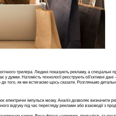
ічного трилера. Людині показують рекламу, а спеціальні 
рає у думки. Натомість технології реєструють об'єктивні дані
 до того, як ми встигаємо щось сказати. Розгляньмо детальн
ює електричні імпульси мозку. Аналіз дозволяє визначити рі
ного відгуку під час перегляду реклами або взаємодії з про
ачервоних камер. Вона фіксує напрямок, тривалість та посл