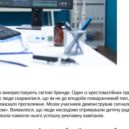
икористовують світові бренди. Один із хрестоматійних пр
х люди скаржилися, що їм не до вподоби помаранчевий пил,
оказало протилежне. Мозок учасників демонстрував сигнал
ком». Виявилося, що люди несвідомо отримували дитячу раді
дувала навколо нього успішну рекламну кампанію.