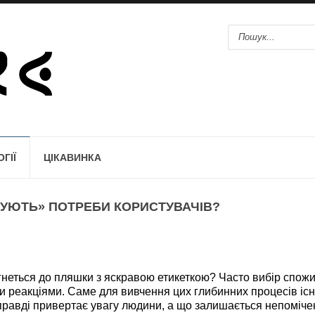
ГІЇ
ЦІКАВИНКА
ТУЮТЬ» ПОТРЕБИ КОРИСТУВАЧІВ?
еться до пляшки з яскравою етикеткою? Часто вибір спож
и реакціями. Саме для вивчення цих глибинних процесів іс
справді привертає увагу людини, а що залишається непоміч