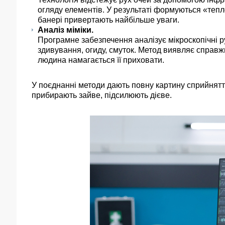
огляду елементів. У результаті формуються «тепло
банері привертають найбільше уваги.
Аналіз міміки.
Програмне забезпечення аналізує мікроскопічні рух
здивування, огиду, смуток. Метод виявляє справж
людина намагається її приховати.
У поєднанні методи дають повну картину сприйнят
прибирають зайве, підсилюють дієве.