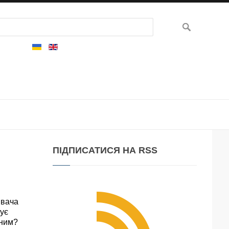
ПІДПИСАТИСЯ
НА RSS
ивача
нує
еним?