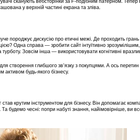
вачі сканують вебсторінки за F-подібним патерном. Тепер 
шована у верхній частині екрана та зліва.
уче породжує дискусію про етичні межі. Де проходить грань
ією? Одна справа — зробити сайт інтуїтивно зрозумілішим,
турботу. Зовсім інша — використовувати когнітивні вразли
 створення глибшого зв’язку з покупцями. А ось перетин ц
м активом будь-якого бізнесу.
став крутим інструментом для бізнесу. Він допомагає комп
 Та будемо чесні: попри набуті знання, найімовірніше, ви в