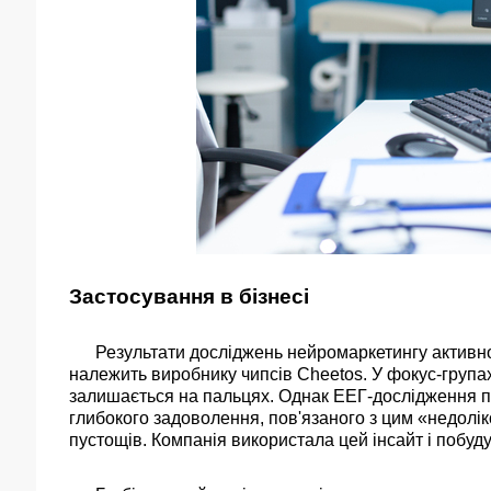
Застосування в бізнесі
Результати досліджень нейромаркетингу активно в
належить виробнику чипсів Cheetos. У фокус-група
залишається на пальцях. Однак ЕЕГ-дослідження п
глибокого задоволення, пов'язаного з цим «недолі
пустощів. Компанія використала цей інсайт і побу