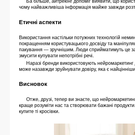
Ба більше, айтрекінг допоміг виявити, що користу
чому найважливіша інформація майже завжди розта
Етичні аспекти
Використання настільки потужних технологій немин
покращенням користувацького досвіду та маніпуляц
пакування — зручнішим. Люди сприйматимуть це за 
змусити купувати непотрібні речі.
Наразі бренди використовують нейромаркетинг для
може назавжди зруйнувати довіру, яка є найцінніши
Висновок
Отже, друзі, тепер ви знаєте, що нейромаркетинг 
краще розуміти нас та створювати бажані продукти.
купите ті кросівки.