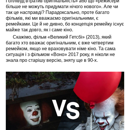
Голлівуд втратив оригінальність» або що «режисери
більше не можуть придумати нічого нового». Але чи
так це насправді? Парадоксально, проте багато
фільмів, які ми вважаємо оригінальними, є
ремейками. Це й не дивно, бо концепція ремейку існує
майже так довго, як і саме кіно.
Скажімо, фільм «Великий Гетсбі» (2013), який
багато хто вважає оригінальним, є вже четвертим
ремейком, якщо не враховувати німе кіно. Та сама
ситуація і з фільмом «Воно» 2017 року, я ніколи не
знала про старішу версію, зняту ще в 90-х.