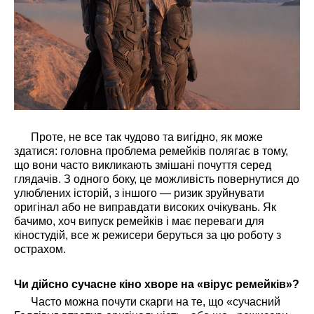
Проте, не все так чудово та вигідно, як може
здатися: головна проблема ремейків полягає в тому,
що вони часто викликають змішані почуття серед
глядачів. З одного боку, це можливість повернутися до
улюблених історій, з іншого — ризик зруйнувати
оригінал або не виправдати високих очікувань. Як
бачимо, хоч випуск ремейків і має переваги для
кіностудій, все ж режисери беруться за цю роботу з
острахом.
Чи дійсно сучасне кіно хворе на «вірус ремейків»?
Часто можна почути скарги на те, що «сучасний