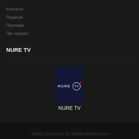
Контакти
Редакція
Партнери
Про журнал
NURE
TV
NURE TV
Joomla Templates
by Joomla-Monster.com