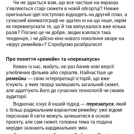
Чи не здається вам, що все частіше на екранах
з’являються старі сюжети в новій обгортці? Невже
оригінальні ідеї поступово відходять на другий план, а
сучасний кінематограф не здатен ні на що інше, окрім
як перевипускати те, що й так випускалося вже кілька
разів? Погано це чи добре, звідки взялася така
тенденція, і чи дійсно кіно нового покоління хворе на
«вірус ремейків»? Спробуємо розібратися!
Про поняття «ремейк» та «перезапуск»
Кожен із нас, мабуть, не раз бачив нові версії
улюблених фільмів або серіалів. Найчастіше це
ремейки
— свіжі інтерпретації історій, що вже
існують у яких творці залишають загальний сюжет,
але адаптують його до сучасних технологій чи смаків
аудиторії.
Водночас існує й інший підхід —
перезапуск
, який
є більш радикальним варіантом ремейку: уже відомі
персонажі й світи можуть залишитися в основі
проєкту, але сам сюжет, головна тема та подача
нерідко зазнають кардинальних змін.