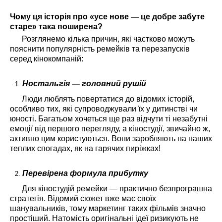
Чому ця історія про «усе нове — це добре забуте
старе» така поширена?
Розглянемо кілька причин, які частково можуть
пояснити популярність ремейків та перезапусків
серед кінокомпаній:
Ностальгія — головний рушій
Люди люблять повертатися до відомих історій,
особливо тих, які супроводжували їх у дитинстві чи
юності. Багатьом хочеться ще раз відчути ті незабутні
емоції від першого перегляду, а кіностудії, звичайно ж,
активно цим користуються. Вони заробляють на наших
теплих спогадах, як на гарячих пиріжках!
Перевірена формула прибутку
Для кіностудій ремейки — практично безпрограшна
стратегія. Відомий сюжет вже має своїх
шанувальників, тому маркетинг таких фільмів значно
простіший. Натомість оригінальні ідеї ризикують не