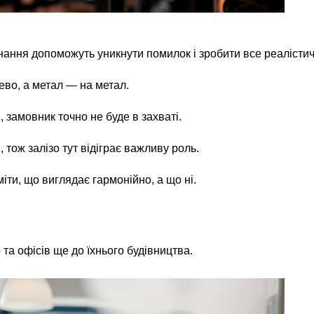
знання допоможуть уникнути помилок і зробити все реалісти
ево, а метал — на метал.
 замовник точно не буде в захваті.
, тож залізо тут відіграє важливу роль.
іти, що виглядає гармонійно, а що ні.
а офісів ще до їхнього будівництва.