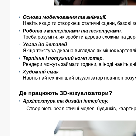
Основи моделювання та анімації.
Навіть якщо ти створюєш статичні сцени, базові 
Робота з матеріалами та текстурами
.
Треба розуміти, як зробити дерево схожим на дер
Увага до деталей
Якщо текстура дивана виглядає як мішок картоплі,
Терпіння і потужний комп'ютер
.
Рендери можуть займати години, а іноді навіть дні
Художній смак
.
Навіть найтехнічніший візуалізатор повинен розум
Де працюють 3D-візуалізатори?
Архітектура та дизайн інтер'єру.
Створюють реалістичні моделі будинків, квартир т