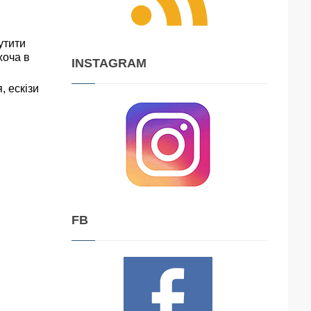
утити
хоча в
INSTAGRAM
, ескізи
FB