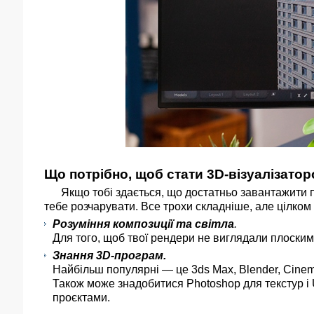
Що потрібно, щоб стати 3D-візуалізато
Якщо тобі здається, що достатньо завантажити про
тебе розчарувати. Все трохи складніше, але цілко
Розуміння композиції та світла
.
Для того, щоб твої рендери не виглядали плоски
Знання 3D-програм.
Найбільш популярні — це 3ds Max, Blender, Cine
Також може знадобитися Photoshop для текстур і 
проєктами.