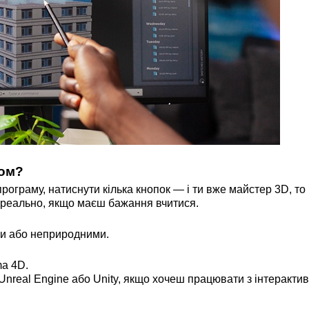
ром?
граму, натиснути кілька кнопок — і ти вже майстер 3D, то
м реально, якщо маєш бажання вчитися.
ми або неприродними.
ma 4D.
Unreal Engine або Unity, якщо хочеш працювати з інтеракти