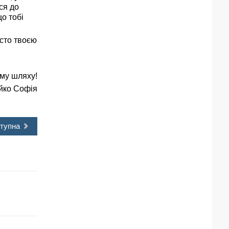
ся до
що тобі
осто твоєю
ому шляху!
йко Софія
тупна