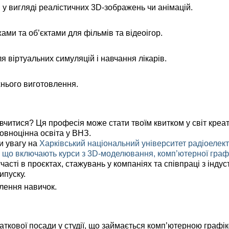
вигляді реалістичних 3D-зображень чи анімацій.
 та об’єктами для фільмів та відеоігор.
віртуальних симуляцій і навчання лікарів.
хнього виготовлення.
читися? Ця професія може стати твоїм квитком у світ креа
овноцінна освіта у ВНЗ.
и увагу на
Харківський національний університет радіоелект
 що включають курси з 3D-моделювання, комп’ютерної графі
часті в проєктах, стажувань у компаніях та співпраці з індус
ипуску.
лення навичок.
кової посади у студії, що займається комп’ютерною графік