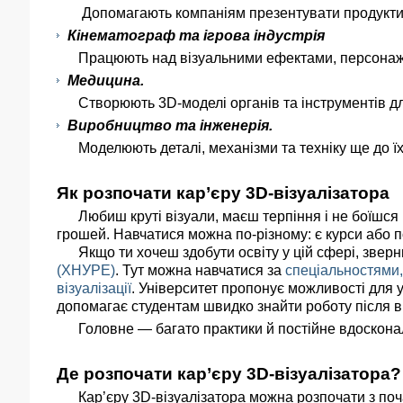
Допомагають компаніям презентувати продукти у 
Кінематограф та ігрова індустрія
Працюють над візуальними ефектами, персонажами
Медицина.
Створюють 3D-моделі органів та інструментів для 
Виробництво та інженерія.
Моделюють деталі, механізми та техніку ще до ї
Як розпочати кар’єру 3D-візуалізатора
Любиш круті візуали, маєш терпіння і не боїшся в
грошей. Навчатися можна по-різному: є курси або п
Якщо ти хочеш здобути освіту у цій сфері, зверн
(ХНУРЕ)
. Тут можна навчатися за
спеціальностями,
візуалізації
. Університет пропонує можливості для у
допомагає студентам швидко знайти роботу після в
Головне — багато практики й постійне вдоскона
Де розпочати кар’єру
3D-візуалізатора?
Кар’єру 3D-візуалізатора можна розпочати з почат