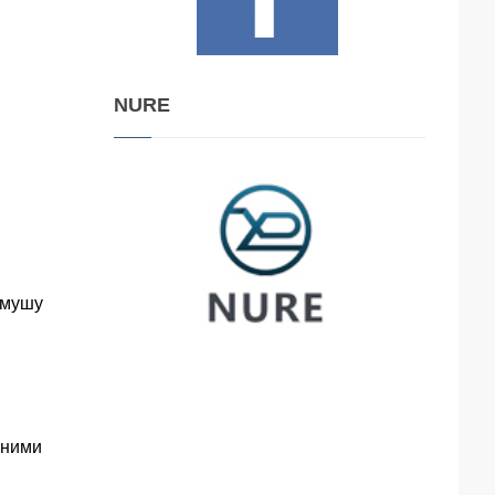
NURE
 мушу
вними