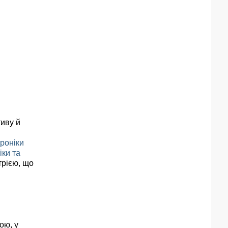
тиву й
роніки
ки та
трією, що
ою, у