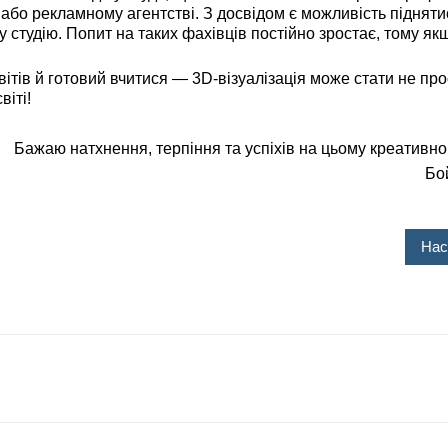
 або рекламному агентстві. З досвідом є можливість підняти
у студію. Попит на таких фахівців постійно зростає, тому як
тів й готовий вчитися —
3D-візуалізація може стати не пр
іті!
Бажаю натхнення, терпіння та успіхів на цьому креативн
Бо
Нас