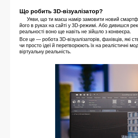
Що робить 3D-візуалізатор?
Уяви, що ти маєш намір замовити новий смартфон
його в руках на сайті у 3D-режимі. Або дивишся рек
реальності воно ще навіть не зійшло з конвеєра.
Все це — робота 3D-візуалізаторів, фахівців, які с
чи просто ідеї й перетворюють їх на реалістичні мо
віртуальну реальність.