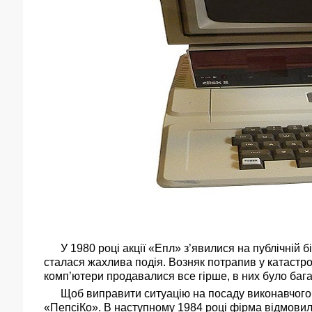
У 1980 році акції «Епл» з’явилися на публічній б
сталася жахлива подія. Возняк потрапив у катастро
комп’ютери продавалися все гірше, в них було баг
Щоб виправити ситуацію на посаду виконавчого 
«ПепсіКо». В наступному 1984 році фірма відмовила