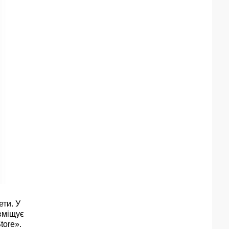
ти. У
 вміщує
tore».