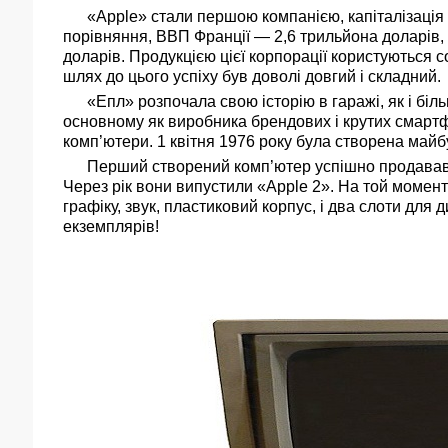
«Apple» стали першою компанією, капіталізація (ва
порівняння, ВВП Франції — 2,6 трильйона доларів, 
доларів. Продукцією цієї корпорації користуються с
шлях до цього успіху був доволі довгий і складний.
«Епл» розпочала свою історію в гаражі, як і більш
основному як виробника брендових і крутих смартф
комп’ютери. 1 квітня 1976 року була створена майб
Перший створений комп’ютер успішно продавався
Через рік вони випустили «Apple 2». На той момен
графіку, звук, пластиковий корпус, і два слоти для 
екземплярів!