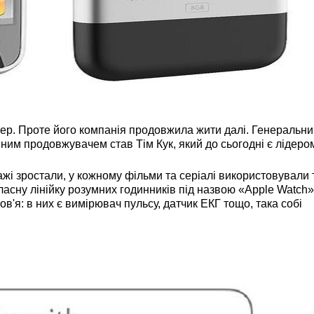
р. Проте його компанія продовжила жити далі. Генеральн
йним продовжувачем став Тім Кук, який до сьогодні є лідеро
зростали, у кожному фільми та серіалі використовували т
асну лінійку розумних годинників під назвою «Apple Watch»,
ов'я: в них є вимірювач пульсу, датчик ЕКГ тощо, така собі