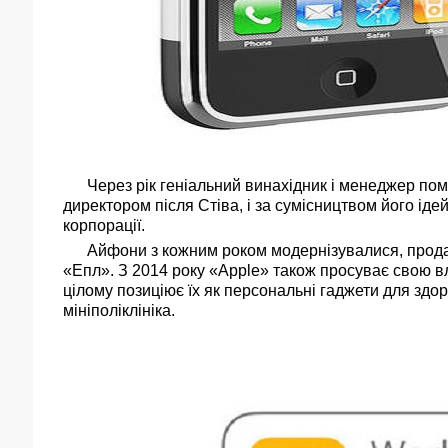
Через рік геніальний винахідник і менеджер поме
директором після Стіва, і за сумісництвом його іде
корпорації.
Айфони з кожним роком модернізувалися, продажі 
«Епл». З 2014 року «Apple» також просуває свою вл
цілому позиціює їх як персональні гаджети для здор
мініполіклініка.