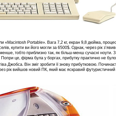
«Macintosh Portable». Вага 7,2 кг, екран 9,8 дюйма, процес
елів, купити ви його могли за 6500$. Однак, через рік з’яви
менше, тобто приблизно так, як більш-менш сучасні ноути. 
 Попри це, фірма була у боргах, прибутку практично не було
а Джобса. Він зміг зробити її знову прибутковою. Починає
ерез рік вийшов новий ПК, який має яскравий футуристичний