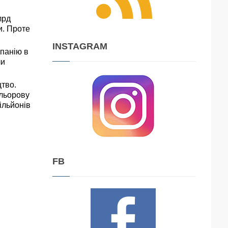
лрд
и. Проте
INSTAGRAM
мпанію в
ли
тво.
ольорову
ільйонів
FB