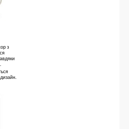
ор з
вся
Завдяки
.
ться
 дизайн.