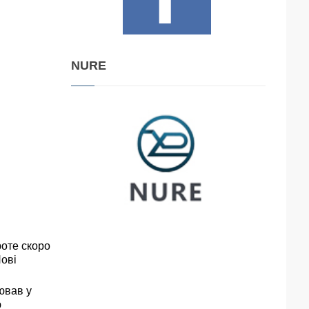
NURE
роте скоро
Нові
ював у
ю