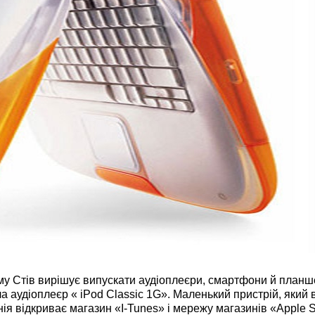
у Стів вирішує випускати аудіоплеєри, смартфони й планше
ла аудіоплеєр « iPod Classic 1G». Маленький пристрій, який
ія відкриває магазин «I-Tunes» і мережу магазинів «Apple S