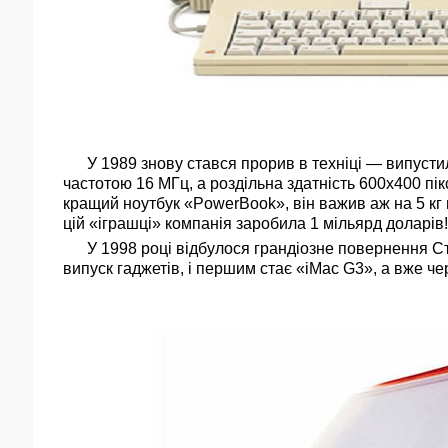
У 1989 знову стався прорив в техніці — випустили 
частотою 16 МГц, а роздільна здатність 600х400 пікс
кращий ноутбук «PowerBook», він важив аж на 5 кг 
цій «іграшці» компанія заробила 1 мільярд доларів!
У 1998 році відбулося грандіозне повернення Стів
випуск гаджетів, і першим стає «iMac G3», а вже ч