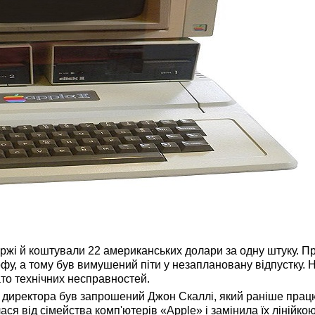
іржі й коштували 22 американських долари за одну штуку. П
фу, а тому був вимушений піти у незаплановану відпустку. 
ато технічних несправностей.
директора був запрошений Джон Скаллі, який раніше прац
ся від сімейства комп'ютерів «Apple» і замінила їх лінійко