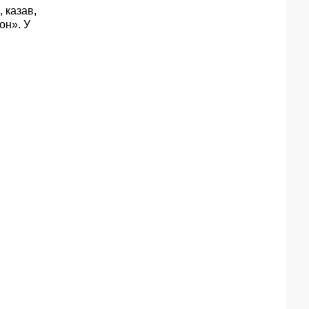
 казав,
он». У