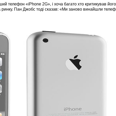
телефон «iPhone 2G», і хоча багато хто критикував його,
 ринку. Пан Джобс тоді сказав: «Ми заново винайшли телеф