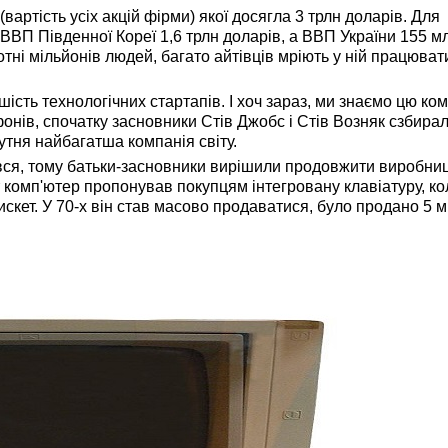
ртість усіх акцій фірми) якої досягла 3 трлн доларів. Для
ВВП Південної Кореї 1,6 трлн доларів, а ВВП України 155 м
отні мільйонів людей, багато айтівців мріють у ній працюват
ість технологічних стартапів. І хоч зараз, ми знаємо цю ко
онів, спочатку засновники Стів Джобс і Стів Возняк сзбира
утня найбагатша компанія світу.
, тому батьки-засновники вирішили продовжити виробниц
т комп'ютер пропонував покупцям інтегровану клавіатуру, к
дискет. У 70-х він став масово продаватися, було продано 5 м