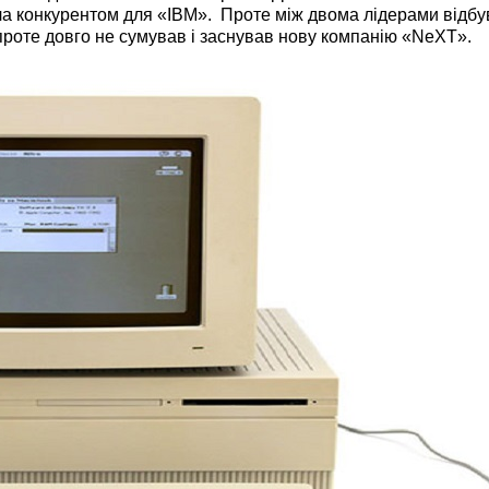
ала конкурентом для «IBM». Проте між двома лідерами відбу
 проте довго не сумував і заснував нову компанію «NeXT».