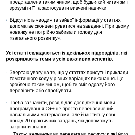
представлена таким чином, щоб будь-який читач зміг
зрозуміти її та застосувати вивчені навички.
Відсутність «води» та зайвої інформації у статтях
допомагає сконцентруватися на завданні. При цьому
новачку не потрібно забивати голову для
«загального розвитку».
Усі статті складаються із декількох підрозділів, які
розкривають теми з усіх важливих аспектів.
Звертаю увагу на те, що у статтях присутні приклади
тематичного коду у різних варіаціях виконання. Це
зроблено таким чином, щоб ти зміг одразу його
перевірити або спробувати.
Треба зазначити, розділ для дослідження мови
програмування C++ не просто перенасичений
навчальними матеріалами, але й містить у собі
понад 20 практичних завдань, які допоможуть
закріпити знання.
Також, величезними перевагами ресурсу є дві його