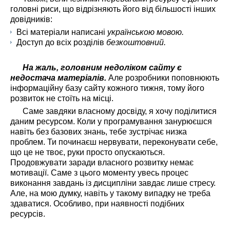
головні риси, що відрізняють його від більшості інших
довідників:
Всі матеріали написані
українською мовою.
Доступ до всіх розділів
безкоштовний.
На жаль, головним недоліком сайту є
недостача матеріалів.
Але розробники поповнюють
інформаційну базу сайту кожного тижня, тому його
розвиток не стоїть на місці.
Саме завдяки власному досвіду, я хочу поділитися
даним ресурсом. Коли у програмування занурюєшся
навіть без базових знань, тебе зустрічає низка
проблем. Ти починаєш нервувати, переконувати себе,
що це не твоє, руки просто опускаються.
Продовжувати заради власного розвитку немає
мотивації. Саме з цього моменту увесь процес
виконання завдань із дисципліни завдає лише стресу.
Але, на мою думку, навіть у такому випадку не треба
здаватися. Особливо, при наявності подібних
ресурсів.