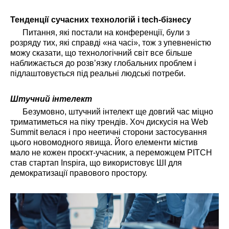
Тенденції сучасних технологій і tech-бізнесу
Питання, які постали на конференції, були з
розряду тих, які справді «на часі», тож з упевненістю
можу сказати, що технологічний світ все більше
наближається до розв’язку глобальних проблем і
підлаштовується під реальні людські потреби.
Штучний інтелект
Безумовно, штучний інтелект ще довгий час міцно
триматиметься на піку трендів. Хоч дискусія на Web
Summit велася і про неетичні сторони застосування
цього новомодного явища. Його елементи містив
мало не кожен проєкт-учасник, а переможцем PITCH
став стартап Inspira, що використовує ШІ для
демократизації правового простору.