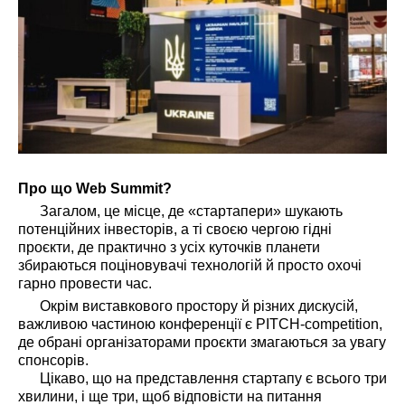
Про що Web Summit?
Загалом, це місце, де «стартапери» шукають
потенційних інвесторів, а ті своєю чергою гідні
проєкти, де практично з усіх куточків планети
збираються поціновувачі технологій й просто охочі
гарно провести час.
Окрім виставкового простору й різних дискусій,
важливою частиною конференції є PITCH-competition,
де обрані організаторами проєкти змагаються за увагу
спонсорів.
Цікаво, що на представлення стартапу є всього три
хвилини, і ще три, щоб відповісти на питання