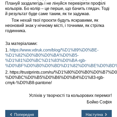
Плануй заздалегідь і не лінуйся перевіряти профілі
кольорів. Бо колір – це перше, що бачить глядач. Тоді
й результат буде саме таким, як ти задумав.
Тож нехай твої проєкти будуть яскравими, як
неоновий знак у нічному місті, і точними, як стрілка
годинника.
За матеріалами:
1.
https://www.vdruk.com/blog/%D1%89%D0%BE-
%D1%82%D0%B0%D0%BA%D0%B5-
%D1%81%D0%BC%D1%83%D0%BA-rgb-
%D0%BF%D0%B0%D0%BD%D1%82%D0%BE%D0%BD%D
2. https://trustprints.com/ru/%D1%80%D0%B0%D0
%D0%BC%D0%B5%D0%B6%D0%B4%D1%83-rgb-
cmyk-%D0%B8-pantone/
Успіхів у творчості та кольорових перемог!
Бойко Софія
Попередня
Наступна