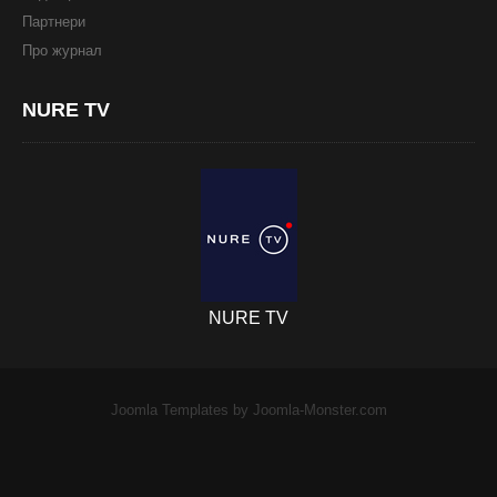
Партнери
Про журнал
NURE
TV
NURE TV
Joomla Templates
by Joomla-Monster.com