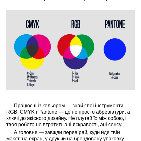
Працюєш із кольором — знай свої інструменти.
RGB, CMYK і Pantone — це не просто абревіатури, а
ключі до якісного дизайну. Не плутай їх між собою, і
твоя робота не втратить ані яскравості, ані сенсу.
А головне — завжди перевіряй, куди йде твій
макет: на екран, у друк чи на брендовану упаковку.