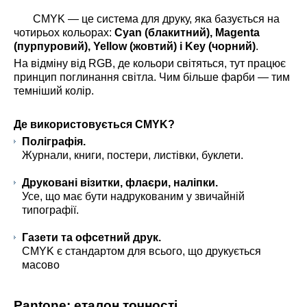
CMYK — це система для друку, яка базується на
чотирьох кольорах:
Cyan (блакитний), Magenta
(пурпуровий), Yellow (жовтий) і Key (чорний)
.
На відміну від RGB, де кольори світяться, тут працює
принцип поглинання світла. Чим більше фарби — тим
темніший колір.
Де використовується CMYK?
Поліграфія.
Журнали, книги, постери, листівки, буклети.
Друковані візитки, флаєри, наліпки.
Усе, що має бути надрукованим у звичайній
типографії.
Газети та офсетний друк.
CMYK є стандартом для всього, що друкується
масово
Pantone: еталон точності