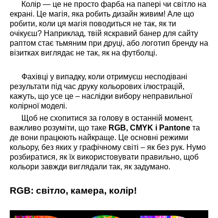
Колір — це не просто фарба на папері чи світло на
екрані. Це магія, яка робить дизайн живим! Але що
робити, коли ця магія поводиться не так, як ти
очікуєш? Наприклад, твій яскравий банер для сайту
раптом стає тьмяним при друці, або логотип бренду на
візитках виглядає не так, як на футболці.
Фахівці у випадку, коли отримуєш несподівані
результати під час друку кольорових ілюстрацій,
кажуть, що усе це – наслідки вибору неправильної
колірної моделі.
Щоб не схопитися за голову в останній момент,
важливо розуміти, що таке
RGB, CMYK і Pantone
та
де вони працюють найкраще. Це основні режими
кольору, без яких у графічному світі – як без рук. Нумо
розбиратися, як їх використовувати правильно, щоб
кольори завжди виглядали так, як задумано.
RGB: світло, камера, колір!