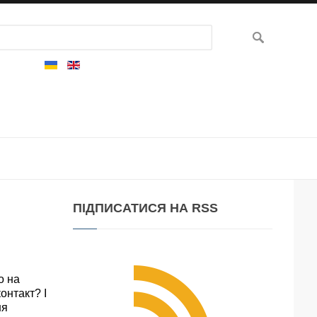
ПІДПИСАТИСЯ
НА RSS
о на
онтакт? І
ня