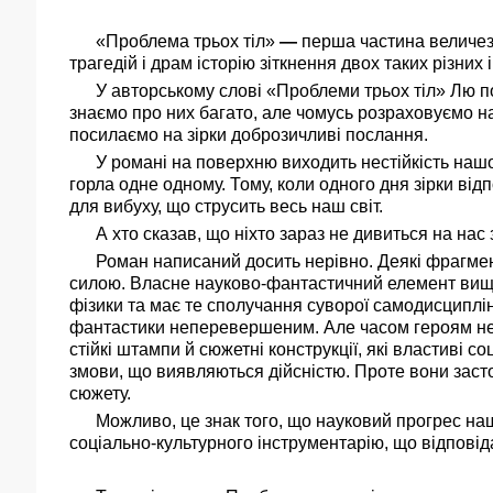
«Проблема трьох тіл»
—
перша частина величезн
трагедій і драм історію зіткнення двох таких різних 
У авторському слові «Проблеми трьох тіл» Лю пом
знаємо про них багато, але чомусь розраховуємо на д
посилаємо на зірки доброзичливі послання.
У романі на поверхню виходить нестійкість нашого с
горла одне одному. Тому, коли одного дня зірки ві
для вибуху, що струсить весь наш світ.
А хто сказав, що ніхто зараз не дивиться на нас з 
Роман написаний досить нерівно. Деякі фрагмент
силою. Власне науково-фантастичний елемент вище 
фізики та має те сполучання суворої самодисциплін
фантастики неперевершеним. Але часом героям не н
стійкі штампи й сюжетні конструкції, які властиві с
змови, що виявляються дійсністю. Проте вони заст
сюжету.
Можливо, це знак того, що науковий прогрес нашог
соціально-культурного інструментарію, що відповіда