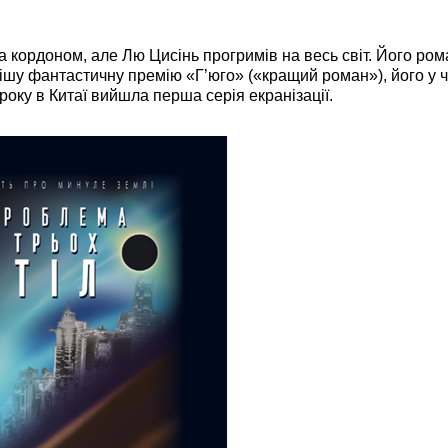
кордоном, але Лю Цисінь прогримів на весь світ. Його ром
ішу фантастичну премію «Г’юго» («кращий роман»), його у 
року в Китаї вийшла перша серія екранізації.