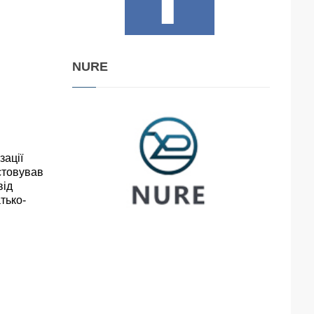
NURE
зації
стовував
від
тько-