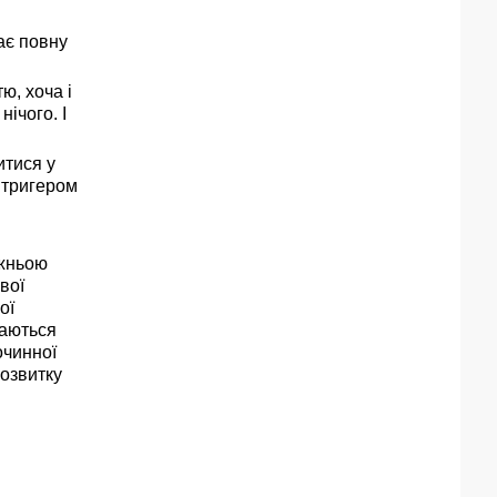
ає повну
ю, хоча і
ічого. І
итися у
 тригером
ожньою
вої
ої
чаються
очинної
розвитку