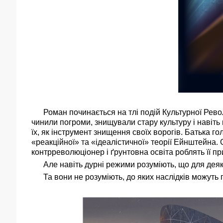
Роман починається на тлі подій Культурної Революц
чинили погроми, знищували стару культуру і навіт
їх, як інструмент знищення своїх ворогів. Батька гол
«реакційної» та «ідеалістичної» теорії Ейнштейна
контрреволюціонер і ґрунтовна освіта роблять її 
Але навіть дурні режими розуміють, що для деяких
Та вони не розуміють, до яких наслідків можуть 