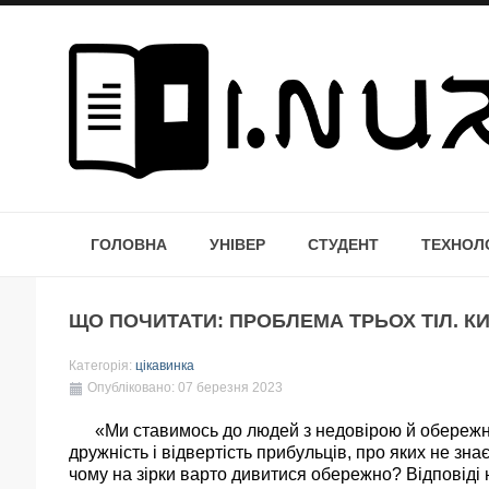
ГОЛОВНА
УНІВЕР
СТУДЕНТ
ТЕХНОЛО
ЩО ПОЧИТАТИ: ПРОБЛЕМА ТРЬОХ ТІЛ. 
Категорія:
цікавинка
Опубліковано: 07 березня 2023
«Ми ставимось до людей з недовірою й обережніст
дружність і відвертість прибульців, про яких не зна
чому на зірки варто дивитися обережно? Відповіді 