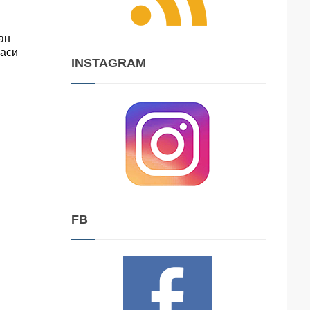
ан
часи
INSTAGRAM
FB