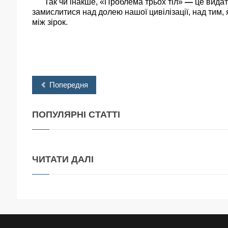
Так чи інакше, «Проблема трьох тіл»
—
це видат
замислитися над долею нашої цивілізації, над тим, я
між зірок.
Попередня
ПОПУЛЯРНІ
СТАТТІ
ЧИТАТИ
ДАЛІ