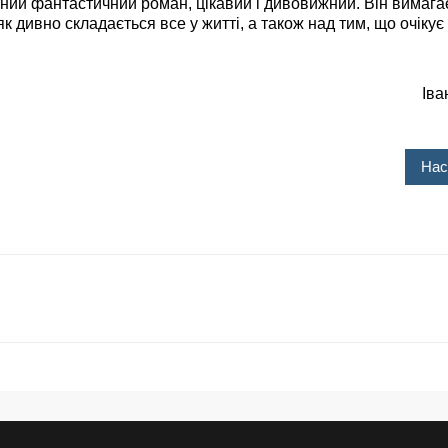
ний фантастичний роман, цікавий і дивовижний. Він вимага
к дивно складається все у житті, а також над тим, що очікує
Іва
Нас