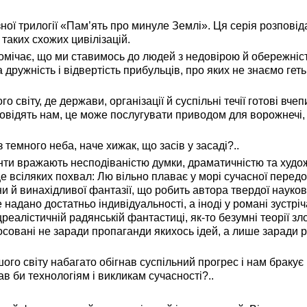
ої трилогії «Пам’ять про минуле Землі». Ця серія розповід
і таких схожих цивілізацій.
ічає, що ми ставимось до людей з недовірою й обережніст
ружність і відвертість прибульців, про яких не знаємо геть н
віту, де держави, організації й суспільні течії готові вчеп
дповідять нам, це може послугувати приводом для ворожнечі,
темного неба, наче хижак, що засів у засаді?..
и вражають несподіваністю думки, драматичністю та худ
всіляких похвал: Лю вільно плаває у морі сучасної передо
и й винахідливої фантазії, що робить автора твердої науков
адано достатньо індивідуальності, а іноді у романі зустрі
оцреалістичній радянській фантастиці, як-то безумні теорії зл
осовані не заради пропаганди якихось ідей, а лише заради 
о світу набагато обігнав суспільний прогрес і нам бракує
в би технологіям і викликам сучасності?..