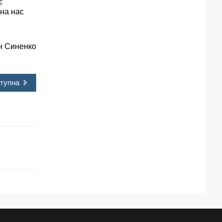
є
 на нас
н Синенко
тупна