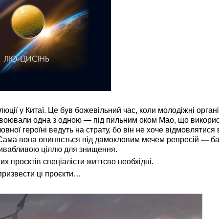
ії у Китаї. Це був божевільний час, коли молодіжні органі
ь воювали одна з одною
—
під пильним оком Мао, що викори
овної героїні ведуть на страту, бо він не хоче відмовлятися 
. Сама вона опиняється під дамокловим мечем репресій
—
ба
привабливою ціллю для знищення.
 проєктів спеціалісти життєво необхідні.
призвести ці проєкти…