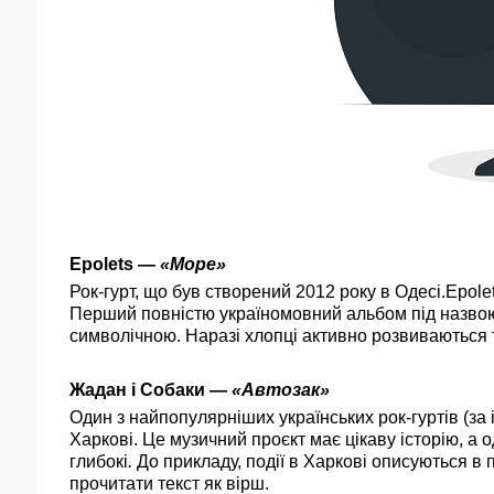
Epolets
—
«Море»
Рок-гурт, що був створений 2012 року в Одесі.Epole
Перший повністю україномовний альбом під назвою 
символічною. Наразі хлопці активно розвиваються т
Жадан і Собаки
—
«Автозак»
Один з найпопулярніших українських рок-гуртів (за
Харкові. Це музичний проєкт має цікаву історію, а о
глибокі
.
До прикладу, події в Харкові описуються в 
прочитати текст як вірш.