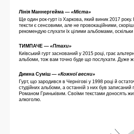
Лінія Маннергейма
—
«Міста»
Ще один рок-гурт із Харкова, який виник 2017 року.
тексти є сенсовими, але не провокаційними, скоріш
рекомендую слухати їх цілими альбомами, оскільки п
ТИМПАЧЕ
—
«Птахи»
Київський гурт заснований у 2015 році, грає альтер
альбоми, тож вам точно буде що послухати. Дуже жв
Димна Суміш
—
«Кожної весни»
Гурт, що зародився в Чернігові у 1998 році й остат
студійних альбоми, а останній з них був записаний
Романом Гриньківим. Своїми текстами доносять жит
алкоголю.