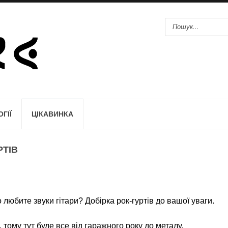
ГІЇ
ЦІКАВИНКА
РТІВ
любите звуки гітари? Добірка рок-гуртів до вашої уваги.
тому тут буде все від гаражного року до металу.