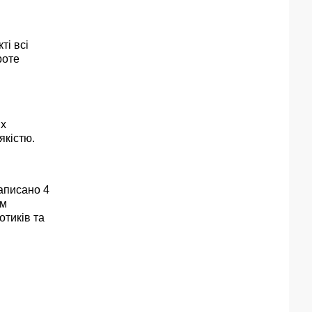
ті всі
роте
их
якістю.
записано 4
ом
отиків та