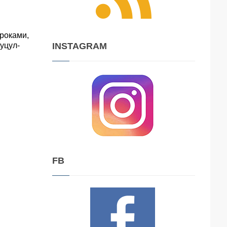
 роками,
уцул-
INSTAGRAM
FB