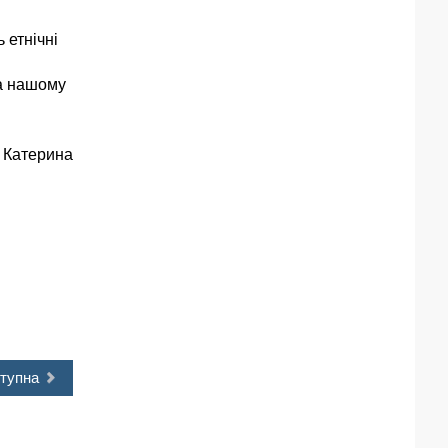
 етнічні
на нашому
 Катерина
тупна