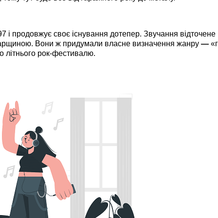
97 і продовжує своє існування дотепер. Звучання відточене
варщиною. Вони ж придумали власне визначення жанру
—
«г
бо літнього рок-фестивалю.