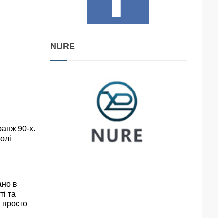
NURE
ранж 90-х.
олі
ано в
ті та
у просто