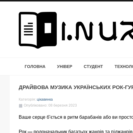
ГОЛОВНА
УНІВЕР
СТУДЕНТ
ТЕХНОЛО
ДРАЙВОВА МУЗИКА УКРАЇНСЬКИХ РОК-ГУ
Категорія:
цікавинка
Опубліковано: 08 березня 2023
Ваше серце б’ється в ритм барабанів або ви просто 
Рок
—
родоначальник багатьох жанрів та піджанрів, 