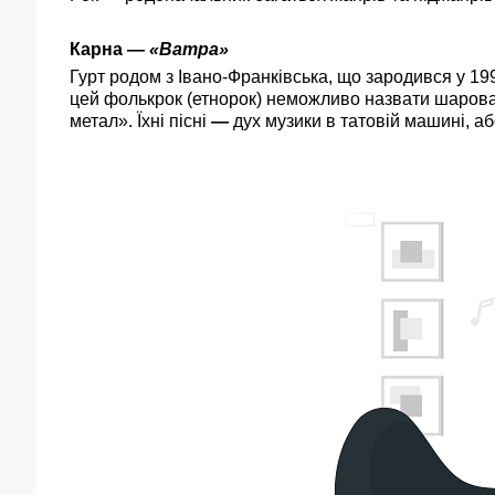
Карна
—
«Ватра»
Гурт родом з Івано-Франківська, що зародився у 19
цей фолькрок (етнорок) неможливо назвати шаро
метал». Їхні пісні
—
дух музики в татовій машині, а