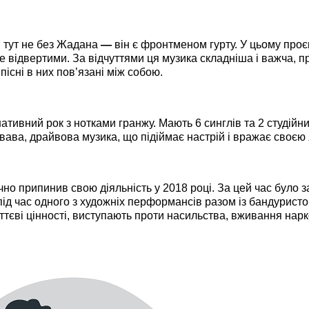
 І тут не без Жадана
—
він є фронтменом гурту. У цьому проєк
е відвертими. За відчуттями ця музика складніша і важча, п
існі в них пов’язані між собою.
нативний рок з нотками гранжу. Мають 6 синглів та 2 студійн
ава, драйвова музика, що підіймає настрій і вражає своєю 
очно припинив свою діяльність у 2018 році. За цей час було 
 під час одного з художніх перформансів разом із бандурист
тєві цінності, виступають проти насильства, вживання нарк