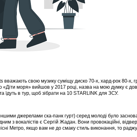
ts вважають свою музику суміщу диско 70-х, хард-рок 80-х, г
«Діти моря» вийшов у 2017 році, назва на мою думку є дов
а їдуть в тур, щоб зібрати на 10 STARLINK для ЗСУ.
 іншими джерелами ска-панк гурт) серед молоді було заснов
дним з вокалістів є Сергій Жадан. Вони провокаційні, відвер
пісні Метро, якщо вам не до смаку стиль виконання, то радж