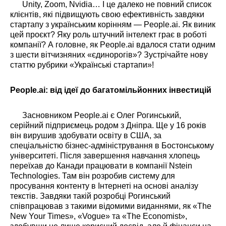
Unity, Zoom, Nvidia… І це далеко не повний список
клієнтів, які підвищують свою ефективність завдяки
стартапу з українським корінням — People.ai. Як виник
цей проєкт? Яку роль штучний інтелект грає в роботі
компанії? А головне, як People.ai вдалося стати одним
з шести вітчизняних «єдинорогів»? Зустрічайте нову
статтю рубрики «Українські стартапи»!
People.ai: від ідеї до багатомільйонних інвестицій
Засновником People.ai є Олег Рогинський,
серійний підприємець родом з Дніпра. Ще у 16 років
він вирушив здобувати освіту в США, за
спеціальністю бізнес-адміністрування в Бостонському
університеті. Після завершення навчання хлопець
переїхав до Канади працювати в компанії Nstein
Technologies. Там він розробив систему для
просування контенту в Інтернеті на основі аналізу
текстів. Завдяки такій розробці Рогинський
співпрацював з такими відомими виданнями, як «The
New Your Times», «Vogue» та «The Economist»,