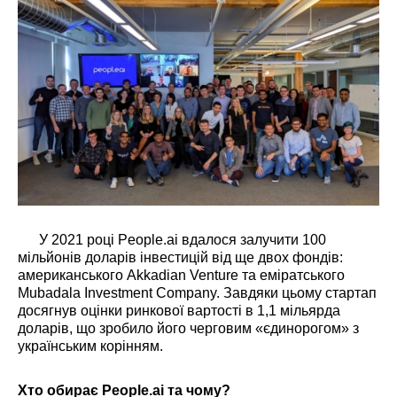
У 2021 році People.ai вдалося залучити 100
мільйонів доларів інвестицій від ще двох фондів:
американського Akkadian Venture та еміратського
Mubadala Investment Company. Завдяки цьому стартап
досягнув оцінки ринкової вартості в 1,1 мільярда
доларів, що зробило його черговим «єдинорогом» з
українським корінням.
Хто обирає People.ai та чому?