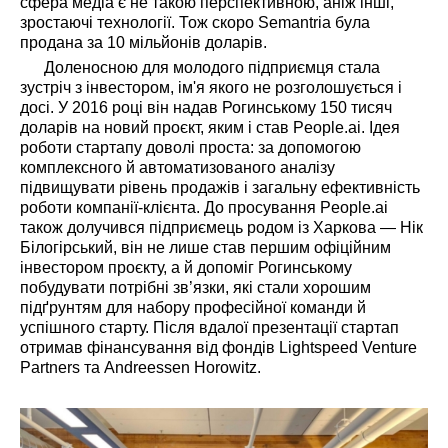
сфера медіа є не такою перспективною, аніж інші,
зростаючі технології. Тож скоро Semantria була
продана за 10 мільйонів доларів.
Доленосною для молодого підприємця стала
зустріч з інвестором, ім'я якого не розголошується і
досі. У 2016 році він надав Рогинському 150 тисяч
доларів на новий проєкт, яким і став People.ai. Ідея
роботи стартапу доволі проста: за допомогою
комплексного й автоматизованого аналізу
підвищувати рівень продажів і загальну ефективність
роботи компанії-клієнта. До просування People.ai
також долучився підприємець родом із Харкова — Нік
Білогірський, він не лише став першим офіційним
інвестором проєкту, а й допоміг Рогинському
побудувати потрібні зв’язки, які стали хорошим
підґрунтям для набору професійної команди й
успішного старту. Після вдалої презентації стартап
отримав фінансування від фондів Lightspeed Venture
Partners та Andreessen Horowitz.