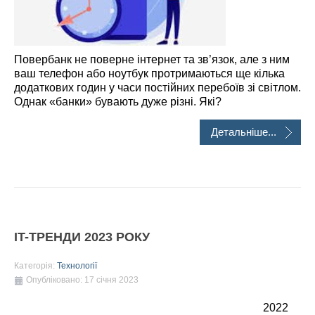
Повербанк не поверне інтернет та зв’язок, але з ним
ваш телефон або ноутбук протримаються ще кілька
додаткових годин у часи постійних перебоїв зі світлом.
Однак «банки» бувають дуже різні. Які?
Детальніше...
IT-ТРЕНДИ 2023 РОКУ
Категорія:
Технології
Опубліковано: 17 січня 2023
2022