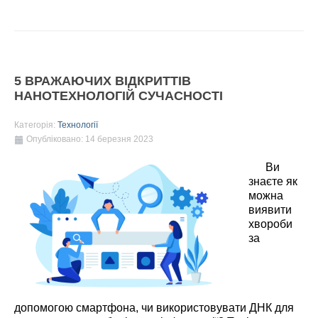
5 ВРАЖАЮЧИХ ВІДКРИТТІВ
НАНОТЕХНОЛОГІЙ СУЧАСНОСТІ
Категорія:
Технології
Опубліковано: 14 березня 2023
Ви
знаєте як
можна
виявити
хвороби
за
допомогою смартфона, чи використовувати ДНК для